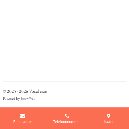
e
e
h
e
l
e
a
l
e
l
r
e
n
e
n
© 2025 - 2026 Vocal eaze
Powered by
JouwWeb
E-mailadres
Telefoonnummer
Kaart