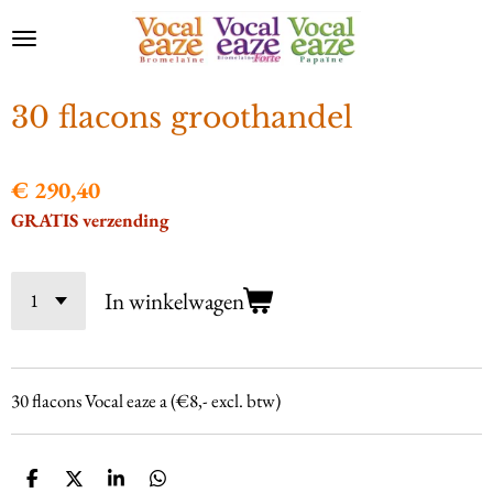
Ga
direct
naar
de
30 flacons groothandel
hoofdinhoud
€ 290,40
GRATIS verzending
In winkelwagen
30 flacons Vocal eaze a (€8,- excl. btw)
D
D
S
D