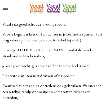
Ga
direct
naar
de
Vocal eaze goed schudden voor gebruik
hoofdinhoud
Voor je begint n keer of 4 à 5 achter in je keelholte spuiten, (dit
mag vaker zijn net waar je je comfortabel bij voelt)
terwijl je INADEMT DOOR JE MOND . zodat de nevel je
stembanden kan bereiken,
je keel goed vochtig is en je t voelt dat het je keel "Coat".
De eerste minuten niet drinken of naspoelen
Eventueel tijdens en na optredens ook gebruiken. Wanneer er
een rateltje, randje of hoestje op komt zetten tijdens een
optreden,