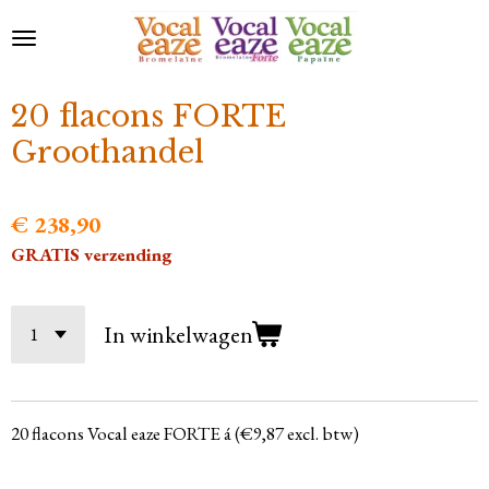
Ga
direct
naar
de
20 flacons FORTE
hoofdinhoud
Groothandel
€ 238,90
GRATIS verzending
In winkelwagen
20 flacons Vocal eaze FORTE á (€9,87 excl. btw)